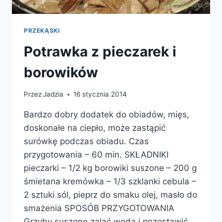
PRZEKĄSKI
Potrawka z pieczarek i
borowików
Przez
Jadzia
16 stycznia 2014
Bardzo dobry dodatek do obiadów, mięs,
doskonałe na ciepło, może zastąpić
surówkę podczas obiadu. Czas
przygotowania – 60 min. SKŁADNIKI
pieczarki – 1/2 kg borowiki suszone – 200 g
śmietana kremówka – 1/3 szklanki cebula –
2 sztuki sól, pieprz do smaku olej, masło do
smażenia SPOSÓB PRZYGOTOWANIA
Grzyby suszone zalać wodą i pozostawić