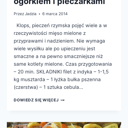
ogórkiem i pieczarkami
Przez
Jadzia
6 marca 2014
Klops, pieczeń rzymska pojęć wiele a w
rzeczywistości mięso mielone z
przyprawami i nadzieniem. Nie wymaga
wiele wysiłku ale po upieczeniu jest
smaczne a na pewno smaczniejsze niż
same kotlety mielone. Czas przygotowania
– 20 min. SKŁADNIKI filet z indyka – 1-1,5
kg musztarda – 1 łyżka bułka pszenna
(czerstwa) – 1 sztuka cebula…
KLOPS
DOWIEDZ SIĘ WIĘCEJ
Z
SEREM
ŻÓŁTYM,
OGÓRKIEM