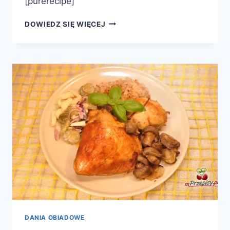
[purerecipe]
UDKA
DOWIEDZ SIĘ WIĘCEJ
Z
MARCHEWKĄ
I
ZIEMNIAKAMI
DANIA OBIADOWE