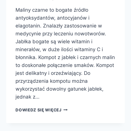
Maliny czarne to bogate źródło
antyoksydantów, antocyjanów i
elagotanin. Znalazły zastosowanie w
medycynie przy leczeniu nowotworów.
Jabłka bogate są wiele witamin i
minerałów, w duże ilości witaminy C i
błonnika. Kompot z jabłek i czarnych malin
to doskonałe połączenie smaków. Kompot
jest delikatny i orzeźwiający. Do
przyrządzenia kompotu można
wykorzystać dowolny gatunek jabłek,
jednak z…
KOMPOT
DOWIEDZ SIĘ WIĘCEJ
Z
JABŁEK
I