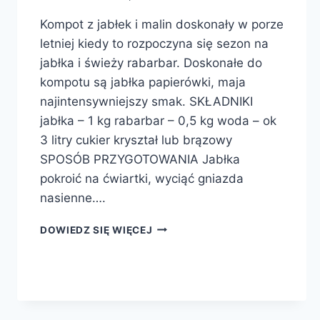
Kompot z jabłek i malin doskonały w porze
letniej kiedy to rozpoczyna się sezon na
jabłka i świeży rabarbar. Doskonałe do
kompotu są jabłka papierówki, maja
najintensywniejszy smak. SKŁADNIKI
jabłka – 1 kg rabarbar – 0,5 kg woda – ok
3 litry cukier kryształ lub brązowy
SPOSÓB PRZYGOTOWANIA Jabłka
pokroić na ćwiartki, wyciąć gniazda
nasienne….
KOMPOT
DOWIEDZ SIĘ WIĘCEJ
Z
JABŁEK
I
RABARBARU