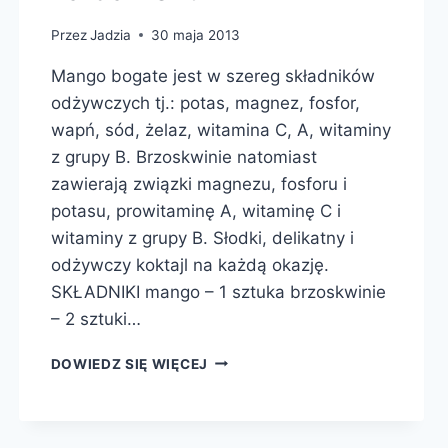
Przez
Jadzia
30 maja 2013
Mango bogate jest w szereg składników
odżywczych tj.: potas, magnez, fosfor,
wapń, sód, żelaz, witamina C, A, witaminy
z grupy B. Brzoskwinie natomiast
zawierają związki magnezu, fosforu i
potasu, prowitaminę A, witaminę C i
witaminy z grupy B. Słodki, delikatny i
odżywczy koktajl na każdą okazję.
SKŁADNIKI mango – 1 sztuka brzoskwinie
– 2 sztuki…
KOKTAJL
DOWIEDZ SIĘ WIĘCEJ
Z
MANGO,
BRZOSKWIŃ
Z