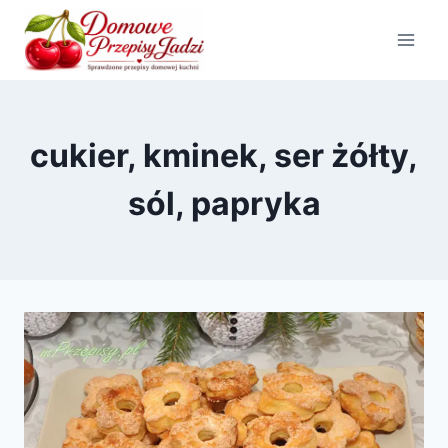
Przejdź
do
treści
cukier, kminek, ser żółty,
sól, papryka