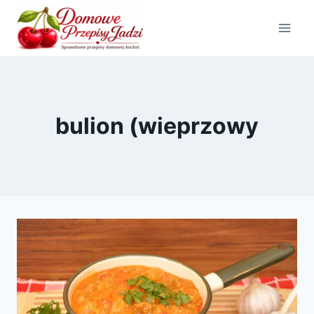
Przejdź
do
treści
bulion (wieprzowy