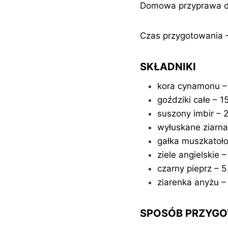
Domowa przyprawa do
Czas przygotowania –
SKŁADNIKI
kora cynamonu –
goździki całe – 1
suszony imbir – 
wyłuskane ziarn
gałka muszkatoło
ziele angielskie –
czarny pieprz – 5
ziarenka anyżu –
SPOSÓB PRZYG