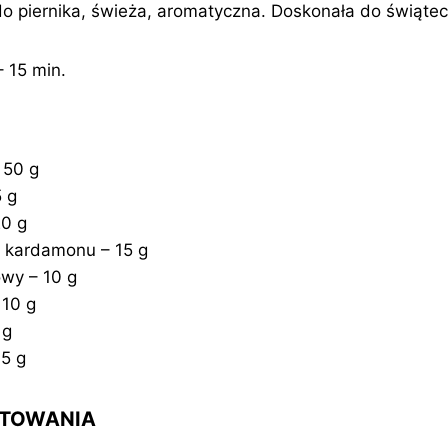
 piernika, świeża, aromatyczna. Doskonała do świątec
 15 min.
 50 g
5 g
20 g
a kardamonu – 15 g
wy – 10 g
 10 g
 g
 5 g
OTOWANIA