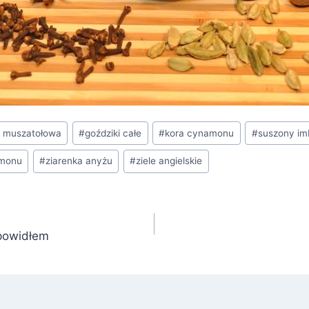
a muszatołowa
#
goździki całe
#
kora cynamonu
#
suszony im
amonu
#
ziarenka anyżu
#
ziele angielskie
 powidłem