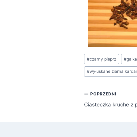
Tagi
#
czarny pieprz
#
gałk
wpisu:
#
wyłuskane ziarna kard
Nawigacja
POPRZEDNI
Ciasteczka kruche z
wpisu