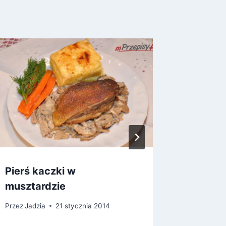
Pierś kaczki w
Pierni
musztardzie
Przez
Jadz
Przez
Jadzia
21 stycznia 2014