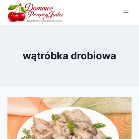
Przejdź
do
treści
wątróbka drobiowa