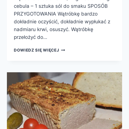
cebula – 1 sztuka sól do smaku SPOSÓB
PRZYGOTOWANIA Wątróbkę bardzo
dokładnie oczyścić, dokładnie wypłukać z
nadmiaru krwi, osuszyć. Wątróbkę
przełożyć do…
WĄTRÓBKA
DOWIEDZ SIĘ WIĘCEJ
DROBIOWA
W
SOSIE
MAŚLANYM