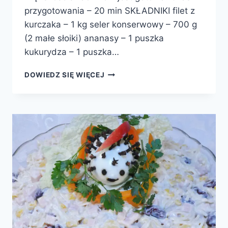
przygotowania – 20 min SKŁADNIKI filet z
kurczaka – 1 kg seler konserwowy – 700 g
(2 małe słoiki) ananasy – 1 puszka
kukurydza – 1 puszka…
SAŁATKA
DOWIEDZ SIĘ WIĘCEJ
Z
KURCZAKIEM,
SELEREM
I
ANANASEM