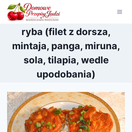
Przejdź
do
treści
ryba (filet z dorsza,
mintaja, panga, miruna,
sola, tilapia, wedle
upodobania)