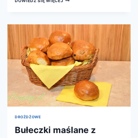
DOWIEDZ SIĘ WIĘCEJ
ZWIJANY
I
DROŻDŻOWE
Bułeczki maślane z