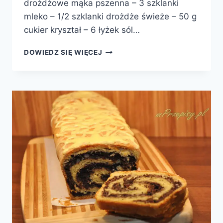
drożdżowe mąka pszenna – 3 szklanki
mleko – 1/2 szklanki drożdże świeże – 50 g
cukier kryształ – 6 łyżek sól…
MAKOWIEC
DOWIEDZ SIĘ WIĘCEJ
ZWIJANY
II