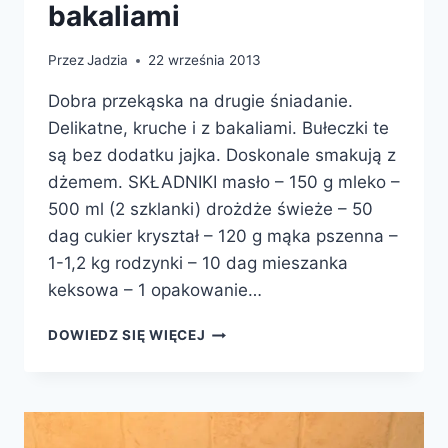
bakaliami
Przez
Jadzia
22 września 2013
Dobra przekąska na drugie śniadanie.
Delikatne, kruche i z bakaliami. Bułeczki te
są bez dodatku jajka. Doskonale smakują z
dżemem. SKŁADNIKI masło – 150 g mleko –
500 ml (2 szklanki) drożdże świeże – 50
dag cukier kryształ – 120 g mąka pszenna –
1-1,2 kg rodzynki – 10 dag mieszanka
keksowa – 1 opakowanie…
BUŁECZKI
DOWIEDZ SIĘ WIĘCEJ
MAŚLANE
Z
BAKALIAMI