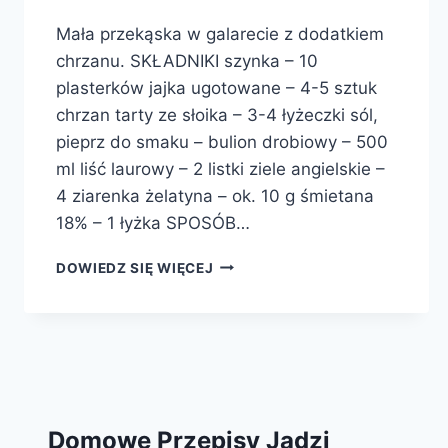
Mała przekąska w galarecie z dodatkiem
chrzanu. SKŁADNIKI szynka – 10
plasterków jajka ugotowane – 4-5 sztuk
chrzan tarty ze słoika – 3-4 łyżeczki sól,
pieprz do smaku – bulion drobiowy – 500
ml liść laurowy – 2 listki ziele angielskie –
4 ziarenka żelatyna – ok. 10 g śmietana
18% – 1 łyżka SPOSÓB…
SZYNKA
DOWIEDZ SIĘ WIĘCEJ
W
GALARECIE
Z
CHRZANEM
Domowe Przepisy Jadzi