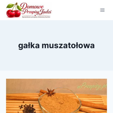
Przejdź
do
treści
gałka muszatołowa