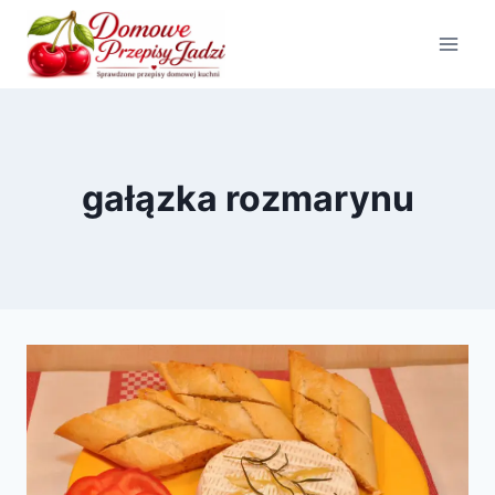
Przejdź
do
treści
gałązka rozmarynu