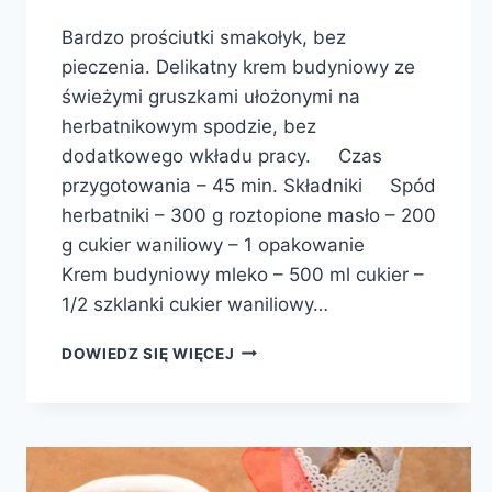
Bardzo prościutki smakołyk, bez
pieczenia. Delikatny krem budyniowy ze
świeżymi gruszkami ułożonymi na
herbatnikowym spodzie, bez
dodatkowego wkładu pracy. Czas
przygotowania – 45 min. Składniki Spód
herbatniki – 300 g roztopione masło – 200
g cukier waniliowy – 1 opakowanie
Krem budyniowy mleko – 500 ml cukier –
1/2 szklanki cukier waniliowy…
TARTA
DOWIEDZ SIĘ WIĘCEJ
BUDYNIOWA
Z
GRUSZKAMI