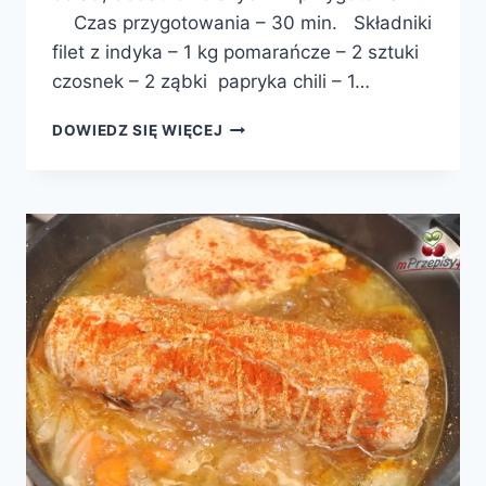
Czas przygotowania – 30 min. Składniki
filet z indyka – 1 kg pomarańcze – 2 sztuki
czosnek – 2 ząbki papryka chili – 1…
FILET
DOWIEDZ SIĘ WIĘCEJ
Z
INDYKA
W
POMARAŃCZACH