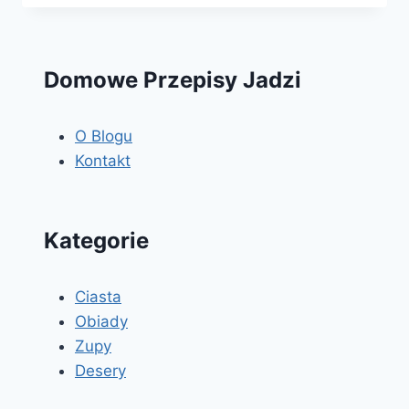
SEREM
ŻÓŁTYM,
OGÓRKIEM
I
Domowe Przepisy Jadzi
PIECZARKAMI
O Blogu
Kontakt
Kategorie
Ciasta
Obiady
Zupy
Desery