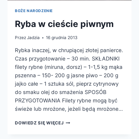
BOŻE NARODZENIE
Ryba w cieście piwnym
Przez
Jadzia
16 grudnia 2013
Rybka inaczej, w chrupiącej złotej panierce.
Czas przygotowanie – 30 min. SKŁADNIKI
filety rybne (miruna, dorsz) – 1-1,5 kg mąka
pszenna – 150- 200 g jasne piwo – 200 g
jajko całe – 1 sztuka sól, pieprz cytrynowy
do smaku olej do smażenia SPOSÓB
PRZYGOTOWANIA Filety rybne mogą być
świeże lub mrożone, jeżeli będą mrożone…
RYBA
DOWIEDZ SIĘ WIĘCEJ
W
CIEŚCIE