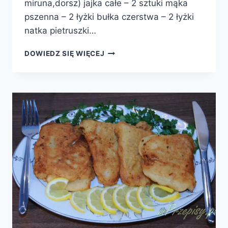
miruna,dorsz) jajka całe – 2 sztuki mąka
pszenna – 2 łyżki bułka czerstwa – 2 łyżki
natka pietruszki…
KOTLETY
DOWIEDZ SIĘ WIĘCEJ
Z
RYBY