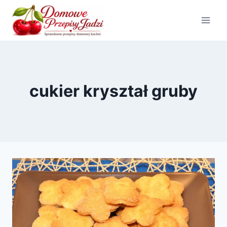
Przejdź
do
treści
cukier kryształ gruby