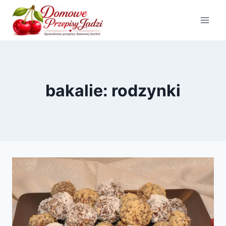
Przejdź
do
treści
bakalie: rodzynki