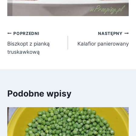
Nawigacja
POPRZEDNI
NASTĘPNY
Biszkopt z pianką
Kalafior panierowany
wpisu
truskawkową
Podobne wpisy