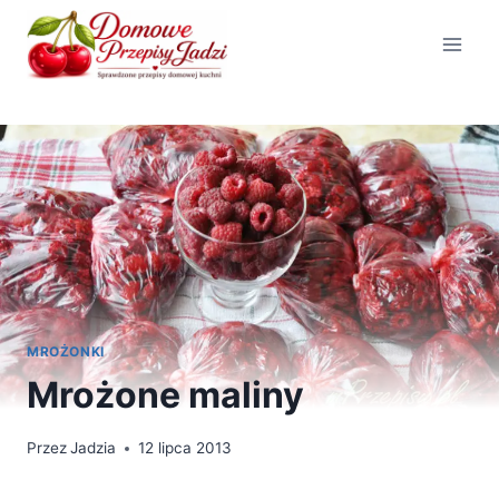
Przejdź
do
treści
MROŻONKI
Mrożone maliny
Przez
Jadzia
12 lipca 2013