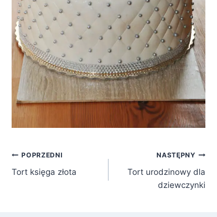
Nawigacja
POPRZEDNI
NASTĘPNY
Tort księga złota
Tort urodzinowy dla
wpisu
dziewczynki