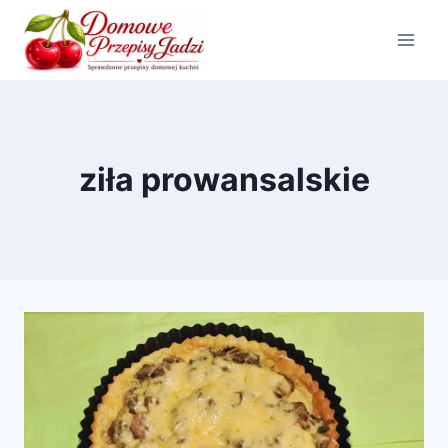
Przejdź
do
treści
ziła prowansalskie