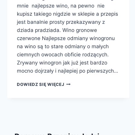
mnie najlepsze wino, na pewno nie
kupisz takiego nigdzie w sklepie a przepis
jest banalnie prosty przekazywany z
dziada pradziada. Wino gronowe
czerwone Najlepsze odmiany winogronu
na wino są to stare odmiany o małych
ciemnych owocach obficie rodzących.
Zrywany winogron jak już jest bardzo
mocno dojrzały i najlepiej po pierwszych…
WINO
DOWIEDZ SIĘ WIĘCEJ
WINOGRONOWE