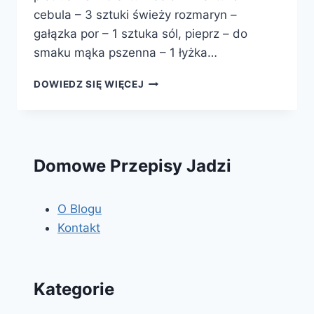
cebula – 3 sztuki świeży rozmaryn –
gałązka por – 1 sztuka sól, pieprz – do
smaku mąka pszenna – 1 łyżka…
KRÓLIK
DOWIEDZ SIĘ WIĘCEJ
W
JARZYNACH
CURRY
I
ROZMARYNEM
Domowe Przepisy Jadzi
O Blogu
Kontakt
Kategorie