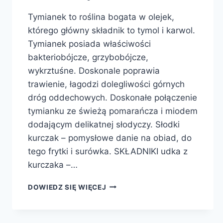
Tymianek to roślina bogata w olejek,
którego główny składnik to tymol i karwol.
Tymianek posiada właściwości
bakteriobójcze, grzybobójcze,
wykrztuśne. Doskonale poprawia
trawienie, łagodzi dolegliwości górnych
dróg oddechowych. Doskonałe połączenie
tymianku ze świeżą pomarańcza i miodem
dodającym delikatnej słodyczy. Słodki
kurczak – pomysłowe danie na obiad, do
tego frytki i surówka. SKŁADNIKI udka z
kurczaka –…
UDKA
DOWIEDZ SIĘ WIĘCEJ
W
POMARAŃCZACH
Z