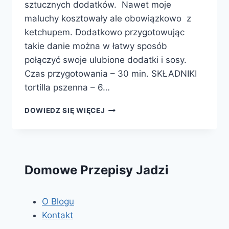
sztucznych dodatków. Nawet moje
maluchy kosztowały ale obowiązkowo z
ketchupem. Dodatkowo przygotowując
takie danie można w łatwy sposób
połączyć swoje ulubione dodatki i sosy.
Czas przygotowania – 30 min. SKŁADNIKI
tortilla pszenna – 6…
DOMOWE
DOWIEDZ SIĘ WIĘCEJ
TORTILLE
Z
KURCZAKIEM
–
WRAP
Domowe Przepisy Jadzi
DOMOWY
O Blogu
Kontakt