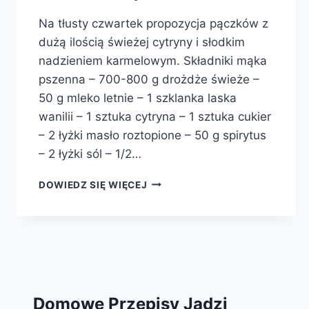
Na tłusty czwartek propozycja pączków z
dużą ilością świeżej cytryny i słodkim
nadzieniem karmelowym. Składniki mąka
pszenna – 700-800 g drożdże świeże –
50 g mleko letnie – 1 szklanka laska
wanilii – 1 sztuka cytryna – 1 sztuka cukier
– 2 łyżki masło roztopione – 50 g spirytus
– 2 łyżki sól – 1/2…
PĄCZKI
DOWIEDZ SIĘ WIĘCEJ
CYTRYNOWE
Z
KAJMAKIEM
Domowe Przepisy Jadzi