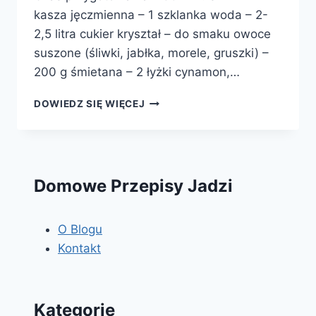
kasza jęczmienna – 1 szklanka woda – 2-
2,5 litra cukier kryształ – do smaku owoce
suszone (śliwki, jabłka, morele, gruszki) –
200 g śmietana – 2 łyżki cynamon,…
KASZA
DOWIEDZ SIĘ WIĘCEJ
JĘCZMIENNA
Z
SUSZKAMI
Domowe Przepisy Jadzi
O Blogu
Kontakt
Kategorie