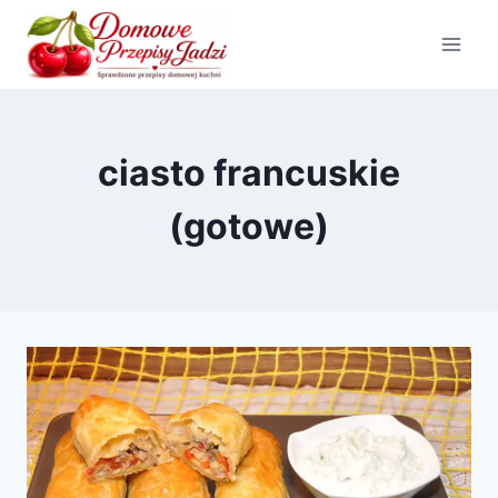
Przejdź
do
treści
ciasto francuskie
(gotowe)