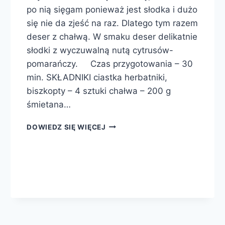
po nią sięgam ponieważ jest słodka i dużo
się nie da zjeść na raz. Dlatego tym razem
deser z chałwą. W smaku deser delikatnie
słodki z wyczuwalną nutą cytrusów-
pomarańczy. Czas przygotowania – 30
min. SKŁADNIKI ciastka herbatniki,
biszkopty – 4 sztuki chałwa – 200 g
śmietana…
DESER
DOWIEDZ SIĘ WIĘCEJ
CHAŁWOWY