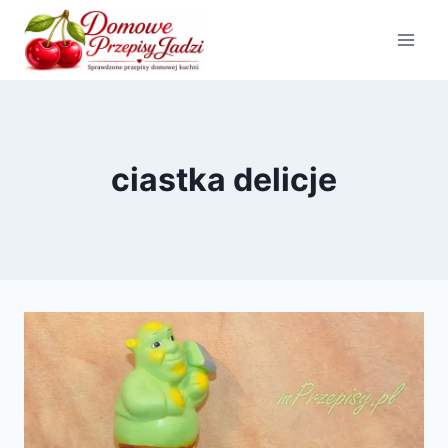
Przejdź
do
treści
ciastka delicje