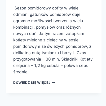
Sezon pomidorowy obfity w wiele
odmian, gatunków pomidorów daje
ogromne możliwości tworzenia wielu
kombinacji, pomysłów oraz różnych
nowych dań. Ja tym razem zatopiłam
kotlety mielone z cielęciny w sosie
pomidorowym ze świeżych pomidorów, z
delikatną nutą tymianku i bazylii. Czas
przygotowania – 30 min. Składniki Kotlety
cielęcina – 1/2 kg cebula – połowa cebuli
średniej…
KOTLETY
DOWIEDZ SIĘ WIĘCEJ
MIELONE
W
SOSIE
POMIDOROWYM