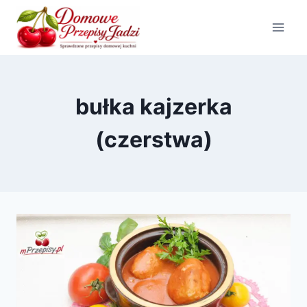
Przejdź
do
treści
bułka kajzerka
(czerstwa)