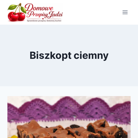
Przejdź
do
treści
Biszkopt ciemny