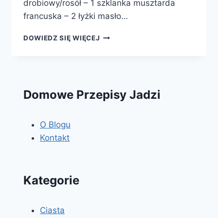
drobiowy/rosół – 1 szklanka musztarda
francuska – 2 łyżki masło…
KURCZAK
DOWIEDZ SIĘ WIĘCEJ
PO
CYGAŃSKU
Domowe Przepisy Jadzi
O Blogu
Kontakt
Kategorie
Ciasta