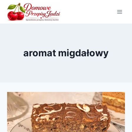
Przejdź
do
treści
aromat migdałowy