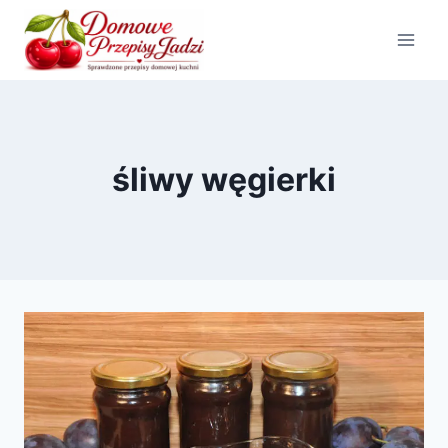
Przejdź
do
treści
śliwy węgierki