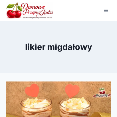
Przejdź
do
treści
likier migdałowy