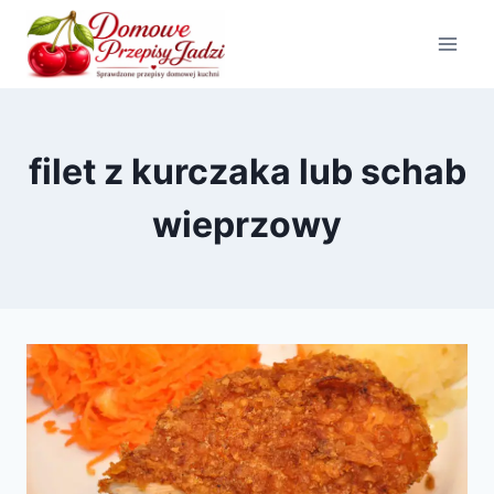
Przejdź
do
treści
filet z kurczaka lub schab
wieprzowy