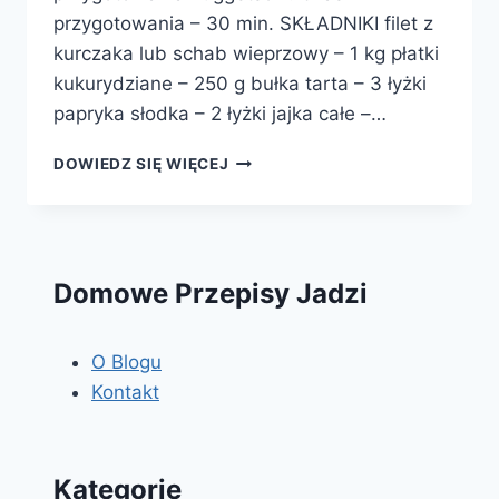
przygotowania – 30 min. SKŁADNIKI filet z
kurczaka lub schab wieprzowy – 1 kg płatki
kukurydziane – 250 g bułka tarta – 3 łyżki
papryka słodka – 2 łyżki jajka całe –…
FILET
DOWIEDZ SIĘ WIĘCEJ
Z
KURCZAKA
W
PŁATKACH
KUKURYDZIANYCH
Domowe Przepisy Jadzi
O Blogu
Kontakt
Kategorie