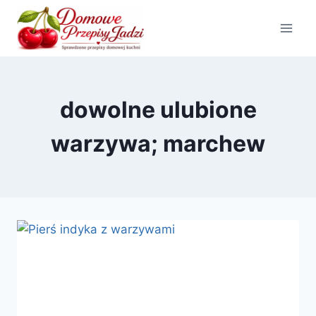
Przejdź
do
treści
dowolne ulubione
warzywa; marchew