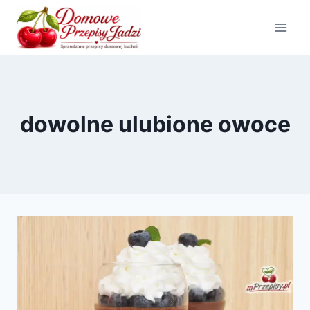
Przejdź
do
treści
dowolne ulubione owoce