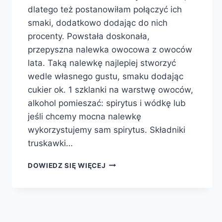
dlatego też postanowiłam połączyć ich
smaki, dodatkowo dodając do nich
procenty. Powstała doskonała,
przepyszna nalewka owocowa z owoców
lata. Taką nalewkę najlepiej stworzyć
wedle własnego gustu, smaku dodając
cukier ok. 1 szklanki na warstwę owoców,
alkohol pomieszać: spirytus i wódkę lub
jeśli chcemy mocna nalewkę
wykorzystujemy sam spirytus. Składniki
truskawki…
NALEWKA
DOWIEDZ SIĘ WIĘCEJ
OWOCOWA