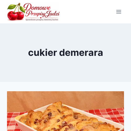
Przejdź
do
treści
cukier demerara