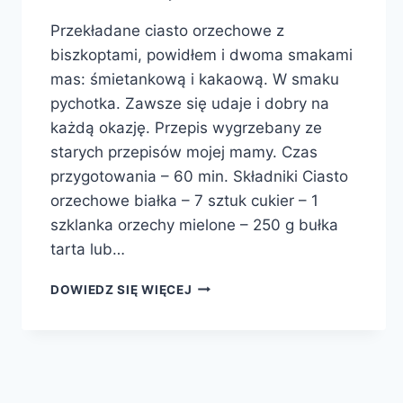
Przekładane ciasto orzechowe z
biszkoptami, powidłem i dwoma smakami
mas: śmietankową i kakaową. W smaku
pychotka. Zawsze się udaje i dobry na
każdą okazję. Przepis wygrzebany ze
starych przepisów mojej mamy. Czas
przygotowania – 60 min. Składniki Ciasto
orzechowe białka – 7 sztuk cukier – 1
szklanka orzechy mielone – 250 g bułka
tarta lub…
PLACEK
DOWIEDZ SIĘ WIĘCEJ
ORZECHOWY
NA
WAFLU