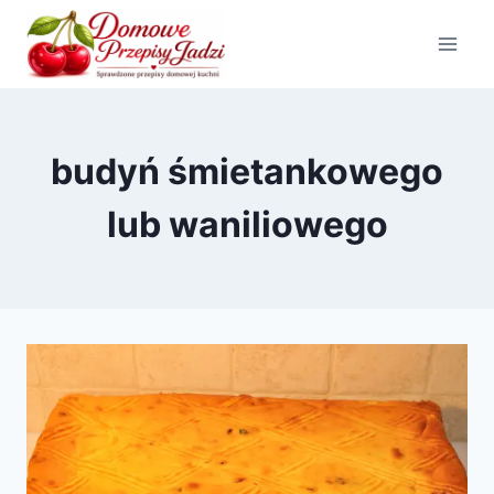
Przejdź
do
treści
budyń śmietankowego
lub waniliowego