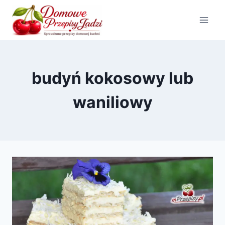
Przejdź
do
treści
budyń kokosowy lub
waniliowy