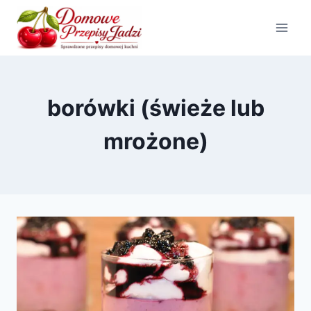
Przejdź
do
treści
borówki (świeże lub
mrożone)