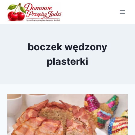
Przejdź
do
treści
boczek wędzony
plasterki