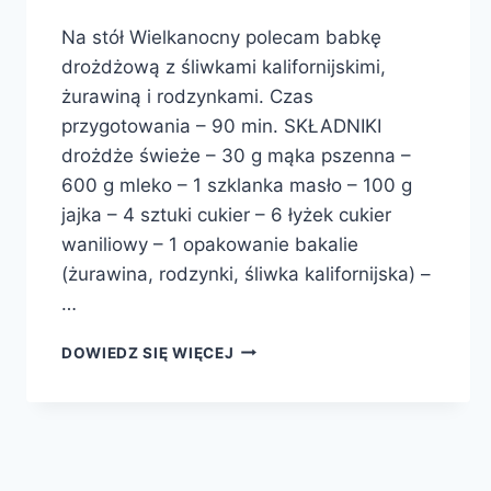
Na stół Wielkanocny polecam babkę
drożdżową z śliwkami kalifornijskimi,
żurawiną i rodzynkami. Czas
przygotowania – 90 min. SKŁADNIKI
drożdże świeże – 30 g mąka pszenna –
600 g mleko – 1 szklanka masło – 100 g
jajka – 4 sztuki cukier – 6 łyżek cukier
waniliowy – 1 opakowanie bakalie
(żurawina, rodzynki, śliwka kalifornijska) –
…
BABKA
DOWIEDZ SIĘ WIĘCEJ
DROŻDŻOWA
Z
BAKALIAMI