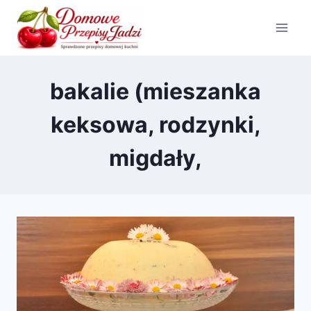
Przejdź
do
treści
bakalie (mieszanka
keksowa, rodzynki,
migdały,